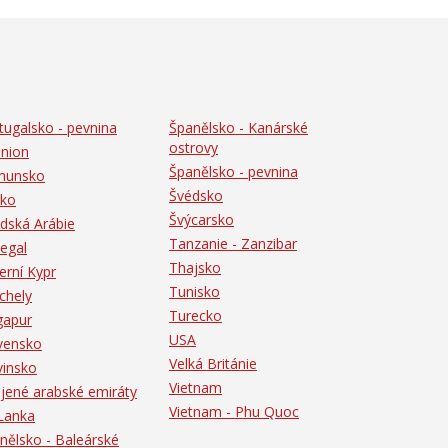
tugalsko - pevnina
Španělsko - Kanárské
ostrovy
nion
Španělsko - pevnina
munsko
Švédsko
ko
Švýcarsko
dská Arábie
Tanzanie - Zanzibar
egal
Thajsko
erní Kypr
Tunisko
chely
Turecko
gapur
USA
vensko
Velká Británie
vinsko
Vietnam
jené arabské emiráty
Vietnam - Phu Quoc
 Lanka
nělsko - Baleárské