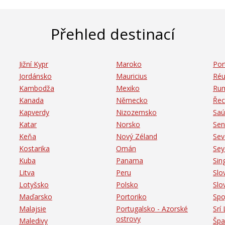
Přehled
destinací
Jižní Kypr
Maroko
Por
Jordánsko
Mauricius
Réu
Kambodža
Mexiko
Ru
Kanada
Německo
Řec
Kapverdy
Nizozemsko
Saú
Katar
Norsko
Sen
Keňa
Nový Zéland
Sev
Kostarika
Omán
Sey
Kuba
Panama
Sin
Litva
Peru
Slo
Lotyšsko
Polsko
Slo
Maďarsko
Portoriko
Spo
Malajsie
Portugalsko - Azorské
Srí
ostrovy
Maledivy
Špa