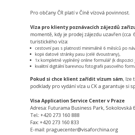
Pro občany ČR platí v Číně vízová povinnost.
Víza pro klienty poznávacích zájezdů zařiz
momentě, kdy je prodej zájezdu uzavřen (cca 6–
turistického víza:
cestovní pas s platností minimálně 6 měsíců po náv
kopii datové stránky pasu (celé dvoustrany),
1x kompletně vyplněný online formulář (k dispozici j
kvalitní digitální barevnou fotografii pasového form
Pokud si chce klient zařídit vízum sám
, lze
podklady pro vydání víza u CK a garantuje si s
Visa Application Service Center v Praze
Adresa: Futurama Business Park, Sokolovská 6
Tel.: +420 273 160 888
Fax: +420 273 160 833
E-mail: praguecenter@visaforchina.org