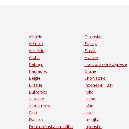
Albánie
Estonsko
Alžírsko
Filipíny
Arménie
Finsko
Aruba
Francie
Bahrajn
Francouzská Polynésie
Barbados
Gruzie
Belgie
Chorvatsko
Brazílie
Indonésie - Bali
Bulharsko
Irsko
Curacao
Island
Černá Hora
Itálie
Čína
Izrael
Dánsko
Jamajka
Dominikánská republika
Japonsko