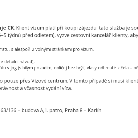
uje CK
. Klient vízum platí při koupi zájezdu, tato služba je s
5 týdnů před odletem), vyzve cestovní kancelář klienty, aby j
ratu, s alespoň 2 volnými stránkami pro vízum,
e detailní návod),
átu v jpg (s bílým pozadím, obličej bez brýlí, vlasy odhrnuté z čela – p
 to pouze přes Vízové centrum. V tomto případě si musí klie
právnost a včasnost vydání víza.
63/136 – budova A,1. patro, Praha 8 – Karlín