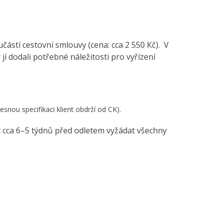
oučástí cestovní smlouvy (cena: cca 2 550 Kč). V
í dodali potřebné náležitosti pro vyřízení
řesnou specifikaci klient obdrží od CK).
nt cca 6–5 týdnů před odletem vyžádat všechny