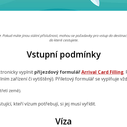
y
. Pokud máte jinou státní příslušnost, mohou se požadavky pro vstup do destinace
do které cestujete.
Vstupní podmínky
tronicky vyplnit
příjezdový formulář
Arrival Card Filling
.
ním zařízení či vytištěný). Příletový formulář se vyplňuje vždy
 třetí země).
jící, kteří vízum potřebují, si jej musí vyřídit.
Víza